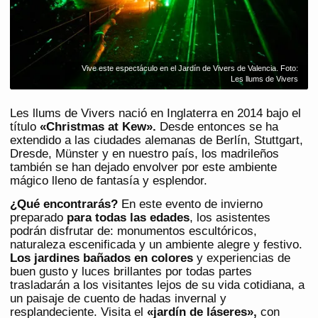
Vive este espectáculo en el Jardín de Vivers de Valencia. Foto:
Les llums de Vivers
Les llums de Vivers nació en Inglaterra en 2014 bajo el
título
«Christmas at Kew».
Desde entonces se ha
extendido a las ciudades alemanas de Berlín, Stuttgart,
Dresde, Münster y en nuestro país, los madrileños
también se han dejado envolver por este ambiente
mágico lleno de fantasía y esplendor.
¿Qué encontrarás?
En este evento de invierno
preparado
para todas las edades
, los asistentes
podrán disfrutar de: monumentos escultóricos,
naturaleza escenificada y un ambiente alegre y festivo.
Los jardines bañados en colores
y experiencias de
buen gusto y luces brillantes por todas partes
trasladarán a los visitantes lejos de su vida cotidiana, a
un paisaje de cuento de hadas invernal y
resplandeciente. Visita el
«jardín de láseres»,
con