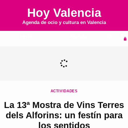
Hoy Valencia
Agenda de ocio y cultura en
Valencia
Inicio
Agenda
ACTIVIDADES
La 13ª Mostra de Vins Terres
dels Alforins: un festín para
los sentidos