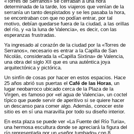
«Torres de Serranos» se cerraban a una hora
determinada de la tarde, los viajeros que venían de la
serranía un tanto despistados y se les pasaba la hora,
se encontraban con que no podían entrar, por tal
motivo, debían quedarse fuera de la ciudad, a las orillas
del río, y «a la luna de Valencia», es decir, con las
esperanzas frustradas.
Ya ingresado al corazón de la ciudad por la «Torres de
Serranos», necesario es entrar a la Capilla de San
Nicolás, considerada la «Capilla Sixtina» de Valencia,
una obra del siglo XII que es una auténtica joya
arquitectónica y pictórica.
Un sinfín de cosas por hacer en estos espacios. Hace
25 años abrió sus puertas el
Café de las Horas
, un
lugar neobarroco ubicado cerca de la Plaza de la
Virgen, es famoso por «el agua de Valencia», un coctel
típico que puede servir de aperitivo si se quiere hacer
un descanso para comer algo. Además, conocer este
sitio es en sí una maravilla por todo su diseño interior.
En esta plaza se puede ver «La Fuente del Río Turia»,
una hermosa escultura donde se apreciará la figura del
río representada por un «señor tumbado» con 8