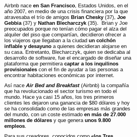
Airbnb nace
en San Francisco
, Estados Unidos, en el
año 2007, en medio de una crisis financiera por la que
atravesaba el trío de amigos
Brian Chesky
(37),
Joe
Gebbia
(37) y
Nathan Blecharczyk
(35). Brian y Joe
preocupados porque no tenían cómo pagar el alza del
alquiler del piso que compartían, decidieron ofrecer a
los viajeros que llegaban a la ciudad
un colchón
inflable y desayuno
a quienes decidieran alojarse en
su casa. Entretanto, Blecharczyk, quien se dedicaba al
desarrollo de software, fue el encargado de diseñar una
plataforma que permitiera
captar a los inquilinos
provisionales
con el fin de ayudar a las personas a
encontrar habitaciones económicas por internet.
Así nace
Air Bed and
Breakfast
(Airbnb) la compañía
que ha revolucionado el sector turismo en todo el
mundo. Hace ya casi 15 años, los tres primeros
clientes les dejaron una ganancia de $80 dólares y hoy
se ha consolidado como de las empresas más grandes
del mundo, con un coste estimado
en más de 27.000
millones de dólares
y que genera
unos 9.800
empleos
.
Para sus creadores, conocidos como
«los Tres