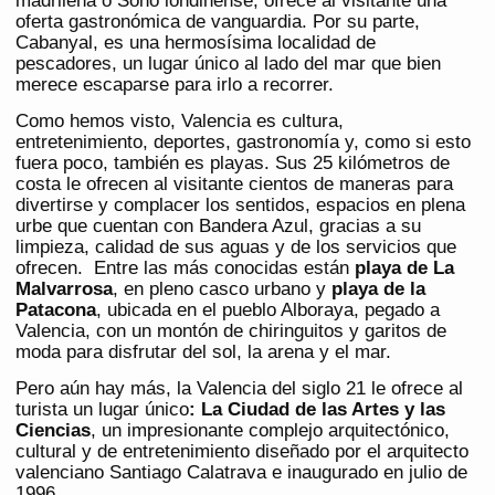
madrileña o Soho londinense, ofrece al visitante una
oferta gastronómica de vanguardia. Por su parte,
Cabanyal, es una hermosísima localidad de
pescadores, un lugar único al lado del mar que bien
merece escaparse para irlo a recorrer.
Como hemos visto, Valencia es cultura,
entretenimiento, deportes, gastronomía y, como si esto
fuera poco, también es playas. Sus 25 kilómetros de
costa le ofrecen al visitante cientos de maneras para
divertirse y complacer los sentidos, espacios en plena
urbe que cuentan con Bandera Azul, gracias a su
limpieza, calidad de sus aguas y de los servicios que
ofrecen. Entre las más conocidas están
playa de La
Malvarrosa
, en pleno casco urbano y
playa de la
Patacona
, ubicada en el pueblo Alboraya, pegado a
Valencia, con un montón de chiringuitos y garitos de
moda para disfrutar del sol, la arena y el mar.
Pero aún hay más, la Valencia del siglo 21 le ofrece al
turista un lugar único
: La Ciudad de las Artes y las
Ciencias
, un impresionante complejo arquitectónico,
cultural y de entretenimiento diseñado por el arquitecto
valenciano Santiago Calatrava e inaugurado en julio de
1996.