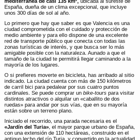
mediterránea de casi 135 km²,
ubicada al sureste de
España, dueña de un clima excepcional, que incluye
unos 300 días de sol al año.
Lo primero que hay que saber es que Valencia es una
ciudad comprometida con el cuidado y protección de
medio ambiente y para ello dispone de una excelente
red de transporte público que conecta con todas las
zonas turísticas de interés, y que busca ser lo más
amigable posible con la naturaleza. Aunado a que el
tamaño de la ciudad te permitirá llegar caminando a la
mayoría de los lugares.
O si prefieres moverte en bicicleta, has arribado al sitio
indicado. La ciudad cuenta con más de 150 kilómetros
de carril bici para pedalear por sus cuatro puntos
cardinales. Se puede comprar un
bike-tours
para visitar
distintos atractivos o alquilar un «caballito de dos
ruedas» para andar por sus vías, que en su mayoría
están sobre un terreno plano.
Iniciado el recorrido, una parada necesaria es el
«Jardín del Turia»
, el mayor parque urbano de España,
con una extensión de 110 hectáreas, construido en el
antiguo lecho del río Turia, y convertido en la actualidad