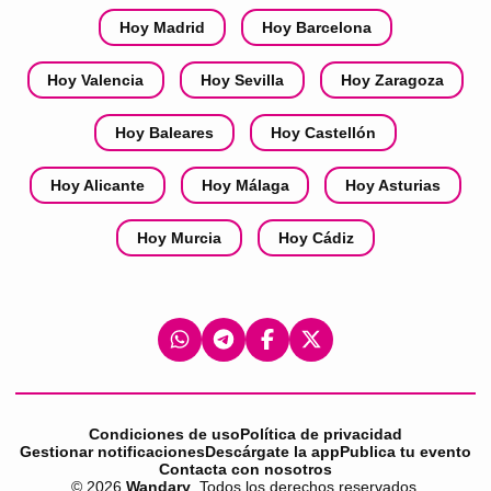
Hoy Madrid
Hoy Barcelona
Hoy Valencia
Hoy Sevilla
Hoy Zaragoza
Hoy Baleares
Hoy Castellón
Hoy Alicante
Hoy Málaga
Hoy Asturias
Hoy Murcia
Hoy Cádiz
Condiciones de uso
Política de privacidad
Gestionar notificaciones
Descárgate la app
Publica tu evento
Contacta con nosotros
©
2026
Wandary
. Todos los derechos reservados.