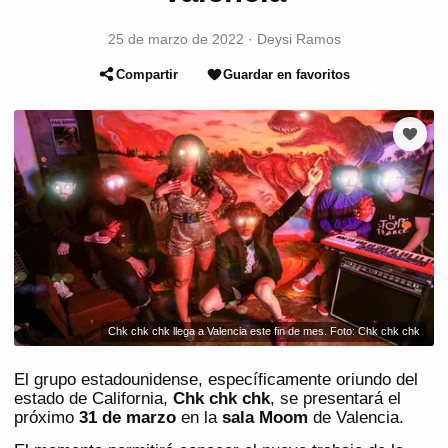
25 de marzo de 2022
·
Deysi Ramos
Compartir
Guardar en favoritos
Chk chk chk llega a Valencia este fin de mes. Foto: Chk chk chk
El grupo estadounidense, específicamente oriundo del
estado de California,
Chk chk chk
, se presentará el
próximo
31 de marzo
en la
sala Moom
de Valencia.