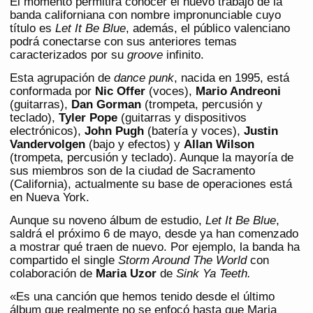
El momento permitirá conocer el nuevo trabajo de la
banda californiana con nombre impronunciable cuyo
título es
Let It Be Blue
, además, el público valenciano
podrá conectarse con sus anteriores temas
caracterizados por su
groove
infinito.
Esta agrupación de
dance punk
, nacida en 1995, está
conformada por
Nic Offer
(voces),
Mario Andreoni
(guitarras),
Dan Gorman
(trompeta, percusión y
teclado),
Tyler Pope
(guitarras y dispositivos
electrónicos),
John Pugh
(batería y voces),
Justin
Vandervolgen
(bajo y efectos) y
Allan Wilson
(trompeta, percusión y teclado). Aunque la mayoría de
sus miembros son de la ciudad de Sacramento
(California), actualmente su base de operaciones está
en Nueva York.
Aunque su noveno álbum de estudio,
Let It Be Blue
,
saldrá el próximo 6 de mayo, desde ya han comenzado
a mostrar qué traen de nuevo. Por ejemplo, la banda ha
compartido el single
Storm Around The World
con
colaboración de
Maria Uzor
de
Sink Ya Teeth.
«Es una canción que hemos tenido desde el último
álbum que realmente no se enfocó hasta que Maria