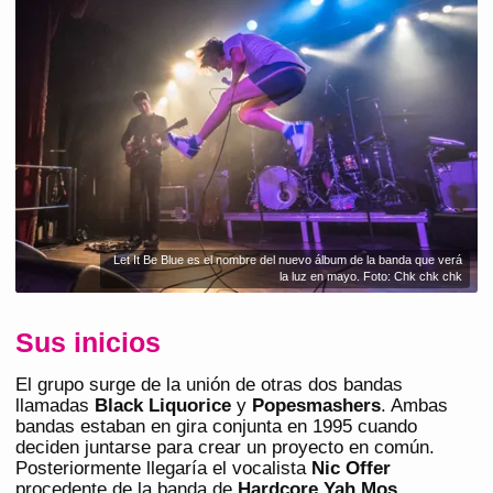
Let It Be Blue es el nombre del nuevo álbum de la banda que verá
la luz en mayo. Foto: Chk chk chk
Sus inicios
El grupo surge de la unión de otras dos bandas
llamadas
Black Liquorice
y
Popesmashers
. Ambas
bandas estaban en gira conjunta en 1995 cuando
deciden juntarse para crear un proyecto en común.
Posteriormente llegaría el vocalista
Nic Offer
procedente de la banda de
Hardcore Yah Mos
.