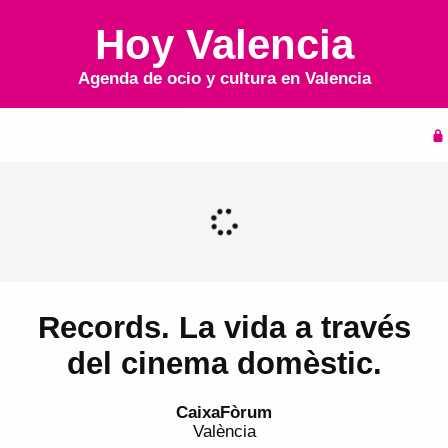
Hoy Valencia
Agenda de ocio y cultura en
Valencia
Inicio
Agenda
Records. La vida a través
del cinema domèstic.
CaixaFòrum
València