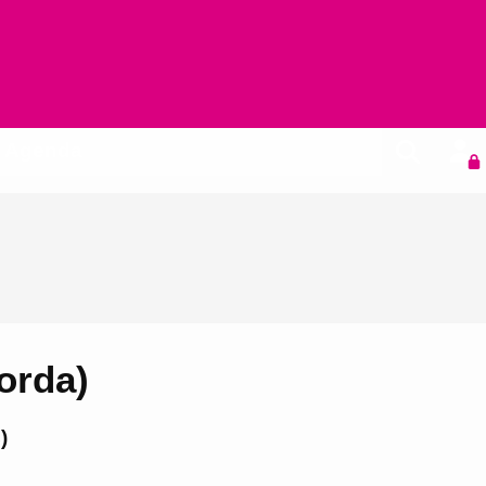
Agenda
orda)
)