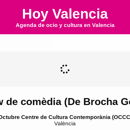
Hoy Valencia
Agenda de ocio y cultura en
Valencia
 de comèdia (De Brocha G
Octubre Centre de Cultura Contemporània (OCCC
València