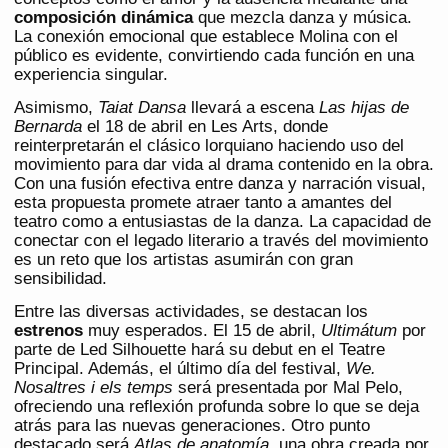
composición dinámica
que mezcla danza y música.
La conexión emocional que establece Molina con el
público es evidente, convirtiendo cada función en una
experiencia singular.
Asimismo,
Taiat Dansa
llevará a escena
Las hijas de
Bernarda
el 18 de abril en Les Arts, donde
reinterpretarán el clásico lorquiano haciendo uso del
movimiento para dar vida al drama contenido en la obra.
Con una fusión efectiva entre danza y narración visual,
esta propuesta promete atraer tanto a amantes del
teatro como a entusiastas de la danza. La capacidad de
conectar con el legado literario a través del movimiento
es un reto que los artistas asumirán con gran
sensibilidad.
Entre las diversas actividades, se destacan los
estrenos
muy esperados. El 15 de abril,
Ultimátum
por
parte de Led Silhouette hará su debut en el Teatre
Principal. Además, el último día del festival,
We.
Nosaltres i els temps
será presentada por Mal Pelo,
ofreciendo una reflexión profunda sobre lo que se deja
atrás para las nuevas generaciones. Otro punto
destacado será
Atlas de anatomía
, una obra creada por