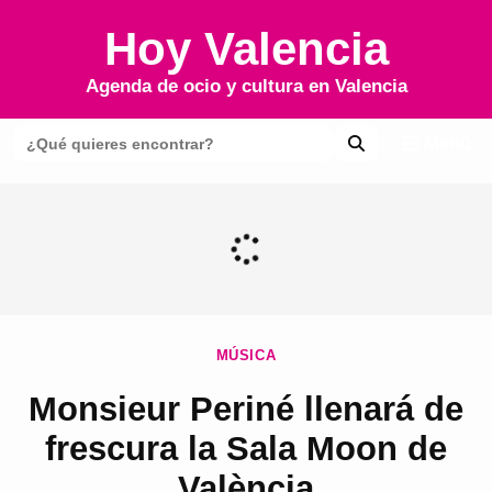
Hoy Valencia
Agenda de ocio y cultura en
Valencia
Menú
MÚSICA
Monsieur Periné llenará de
frescura la Sala Moon de
València