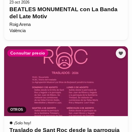
23 oct 2026
BEATLES MONUMENTAL con La Banda
del Late Motiv
Roig Arena
València
Consultar precio
OTROS
✱
¡Solo hoy!
Traslado de Sant Roc desde la parroquia