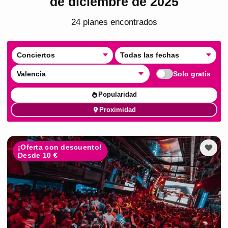
de diciembre de 2025
24
plan
es
encontrado
s
Conciertos
Todas las fechas
Valencia
Solo gratis
Popularidad
Proximidad
¡Oferta con descuento!
Desde 10 €