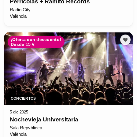
Perricolas + Ramito Records
Radio City
València
¡Oferta con descuento!
Desde 15 €
CONCIERTOS
5 dic 2025
Nochevieja Universitaria
Sala Repvblicca
València