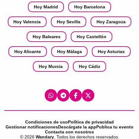
Hoy Madrid
Hoy Barcelona
Hoy Valencia
Hoy Sevilla
Hoy Zaragoza
Hoy Baleares
Hoy Castellón
Hoy Alicante
Hoy Málaga
Hoy Asturias
Hoy Murcia
Hoy Cádiz
Condiciones de uso
Política de privacidad
Gestionar notificaciones
Descárgate la app
Publica tu evento
Contacta con nosotros
©
2026
Wandary
. Todos los derechos reservados.