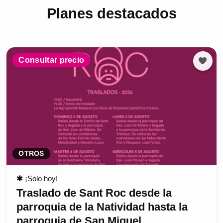
Planes destacados
Consultar precio
OTROS
✱
¡Solo hoy!
Traslado de Sant Roc desde la
parroquia de la Natividad hasta la
parroquia de San Miguel