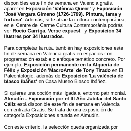
disponibles este fin de semana en Valencia gratis,
aparecen
Exposición ‘València Queer’
y
Exposición
'José Vergara Gimeno (1726-1799). Pintura, fama y
fortuna'
. Además, si te atrae la cultura contemporánea,
en el Centre del Carme Cultura Contemporània podrás
ver
Rocío Garriga. Verse expuest_
y
Exposición 34
Ilustres por 34 Ilustrados
.
Para completar la ruta, también hay exposiciones este
fin de semana en Valencia gratis en espacios con
programación estable o enfoque temático concreto. Por
ejemplo,
Exposición permanente en la Alquería de
Félix
y
Exposición 'MacroArte' de Tony Tirado
en El
Paleontològic, además de
Exposición 'La valència de
blasco ibáñez'
en Casa Museo Blasco Ibáñez.
Si quieres una opción más ligada al entorno patrimonial,
Almudín - Exposición por el III Año Jubilar del Santo
Cáliz
está disponible este fin de semana en Valencia
con entrada Gratis. Se trata de una exposición de
categoría Exposiciones situada en Almudín.
Con este criterio, la selección queda organizada por