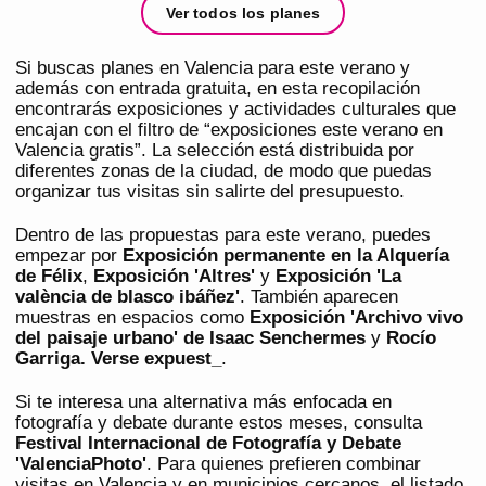
Ver todos los planes
Si buscas planes en Valencia para este verano y
además con entrada gratuita, en esta recopilación
encontrarás exposiciones y actividades culturales que
encajan con el filtro de “exposiciones este verano en
Valencia gratis”. La selección está distribuida por
diferentes zonas de la ciudad, de modo que puedas
organizar tus visitas sin salirte del presupuesto.
Dentro de las propuestas para este verano, puedes
empezar por
Exposición permanente en la Alquería
de Félix
,
Exposición 'Altres'
y
Exposición 'La
valència de blasco ibáñez'
. También aparecen
muestras en espacios como
Exposición 'Archivo vivo
del paisaje urbano' de Isaac Senchermes
y
Rocío
Garriga. Verse expuest_
.
Si te interesa una alternativa más enfocada en
fotografía y debate durante estos meses, consulta
Festival Internacional de Fotografía y Debate
'ValenciaPhoto'
. Para quienes prefieren combinar
visitas en Valencia y en municipios cercanos, el listado