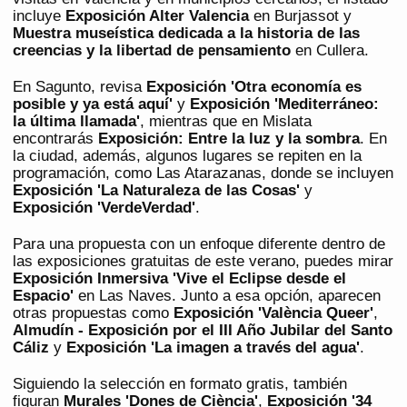
incluye
Exposición Alter Valencia
en Burjassot y
Muestra museística dedicada a la historia de las
creencias y la libertad de pensamiento
en Cullera.
En Sagunto, revisa
Exposición 'Otra economía es
posible y ya está aquí'
y
Exposición 'Mediterráneo:
la última llamada'
, mientras que en Mislata
encontrarás
Exposición: Entre la luz y la sombra
. En
la ciudad, además, algunos lugares se repiten en la
programación, como Las Atarazanas, donde se incluyen
Exposición 'La Naturaleza de las Cosas'
y
Exposición 'VerdeVerdad'
.
Para una propuesta con un enfoque diferente dentro de
las exposiciones gratuitas de este verano, puedes mirar
Exposición Inmersiva 'Vive el Eclipse desde el
Espacio'
en Las Naves. Junto a esa opción, aparecen
otras propuestas como
Exposición 'València Queer'
,
Almudín - Exposición por el III Año Jubilar del Santo
Cáliz
y
Exposición 'La imagen a través del agua'
.
Siguiendo la selección en formato gratis, también
figuran
Murales 'Dones de Ciència'
,
Exposición '34