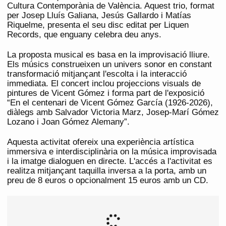
Cultura Contemporània de València. Aquest trio, format
per Josep Lluís Galiana, Jesús Gallardo i Matías
Riquelme, presenta el seu disc editat per Liquen
Records, que enguany celebra deu anys.
La proposta musical es basa en la improvisació lliure.
Els músics construeixen un univers sonor en constant
transformació mitjançant l'escolta i la interacció
immediata. El concert inclou projeccions visuals de
pintures de Vicent Gómez i forma part de l'exposició
“En el centenari de Vicent Gómez García (1926-2026),
diàlegs amb Salvador Victoria Marz, Josep-Marí Gómez
Lozano i Joan Gómez Alemany”.
Aquesta activitat ofereix una experiència artística
immersiva e interdisciplinària on la música improvisada
i la imatge dialoguen en directe. L'accés a l'activitat es
realitza mitjançant taquilla inversa a la porta, amb un
preu de 8 euros o opcionalment 15 euros amb un CD.