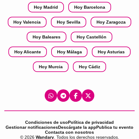
Hoy Madrid
Hoy Barcelona
Hoy Valencia
Hoy Sevilla
Hoy Zaragoza
Hoy Baleares
Hoy Castellón
Hoy Alicante
Hoy Málaga
Hoy Asturias
Hoy Murcia
Hoy Cádiz
Condiciones de uso
Política de privacidad
Gestionar notificaciones
Descárgate la app
Publica tu evento
Contacta con nosotros
©
2026
Wandary
. Todos los derechos reservados.