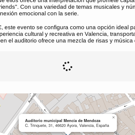
de ellos ofrece una interpretación que promete capt
riends". Con una variedad de temas musicales y núm
onexión emocional con la serie.
€, este evento se configura como una opción ideal pa
eriencia cultural y recreativa en Valencia, transpor
a en el auditorio ofrece una mezcla de risas y música