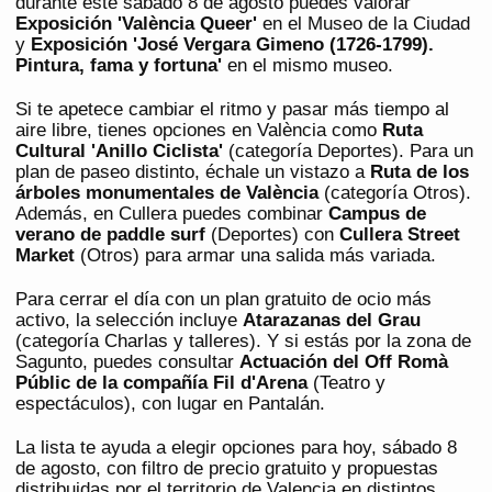
durante este sábado 8 de agosto puedes valorar
Exposición 'València Queer'
en el Museo de la Ciudad
y
Exposición 'José Vergara Gimeno (1726-1799).
Pintura, fama y fortuna'
en el mismo museo.
Si te apetece cambiar el ritmo y pasar más tiempo al
aire libre, tienes opciones en València como
Ruta
Cultural 'Anillo Ciclista'
(categoría Deportes). Para un
plan de paseo distinto, échale un vistazo a
Ruta de los
árboles monumentales de València
(categoría Otros).
Además, en Cullera puedes combinar
Campus de
verano de paddle surf
(Deportes) con
Cullera Street
Market
(Otros) para armar una salida más variada.
Para cerrar el día con un plan gratuito de ocio más
activo, la selección incluye
Atarazanas del Grau
(categoría Charlas y talleres). Y si estás por la zona de
Sagunto, puedes consultar
Actuación del Off Romà
Públic de la compañía Fil d'Arena
(Teatro y
espectáculos), con lugar en Pantalán.
La lista te ayuda a elegir opciones para hoy, sábado 8
de agosto, con filtro de precio gratuito y propuestas
distribuidas por el territorio de Valencia en distintos